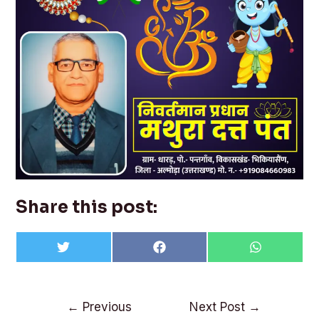
Share this post:
Share
Share
Share
T
F
W
on
on
on
w
a
h
i
c
a
t
e
t
t
b
s
Post
e
o
A
←
Previous
Next Post
→
r
o
p