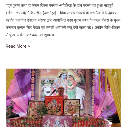
पद्म पुराण कथा के षष्ठम दिवस यमराज-नचिकेता के दान प्रसंग का हुआ भावपूर्ण
वर्णन। स्याल्दे/भिकियासैंण (अल्मोड़ा)। विकासखंड स्याल्दे के भरसोली में सिद्धेश्वर
महादेव प्राचीन देवालय संस्था द्वारा आयोजित पद्म पुराण कथा के षष्ठम दिवस के मुख्य
यजमान कुन्दन सिंह मेहता एवं उनकी धर्मपत्नी मंजू देवी मेहता रहे। उन्होंने विधि-विधान
से पूजा-अर्चना कर कथा का शुभारंभ …
पद्म
Read More »
पुराण
कथा
के
षष्ठम
दिवस
यमराज-
नचिकेता
के
दान
प्रसंग
का