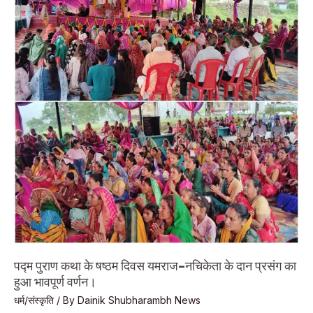
विशाल
भंडारे
के
साथ
पद्म
पुराण
कथा
का
हुआ
समापन।
पद्म पुराण कथा के षष्ठम दिवस यमराज-नचिकेता के दान प्रसंग का
हुआ भावपूर्ण वर्णन।
धर्म/संस्कृति
/ By
Dainik Shubharambh News