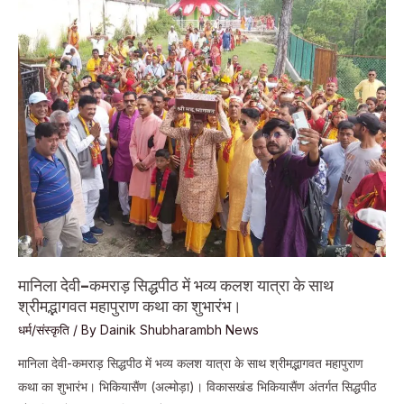
में
श्रीमद्भागवत
कथा
के
चतुर्थ
दिवस
श्रीकृष्ण
जन्मोत्सव
की
रही
धूम।
मानिला देवी-कमराड़ सिद्धपीठ में भव्य कलश यात्रा के साथ
श्रीमद्भागवत महापुराण कथा का शुभारंभ।
धर्म/संस्कृति
/ By
Dainik Shubharambh News
मानिला देवी-कमराड़ सिद्धपीठ में भव्य कलश यात्रा के साथ श्रीमद्भागवत महापुराण
कथा का शुभारंभ। भिकियासैंण (अल्मोड़ा)। विकासखंड भिकियासैंण अंतर्गत सिद्धपीठ