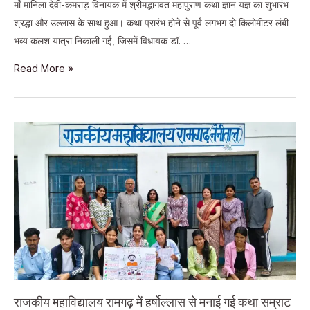
माँ मानिला देवी-कमराड़ विनायक में श्रीमद्भागवत महापुराण कथा ज्ञान यज्ञ का शुभारंभ
श्रद्धा और उल्लास के साथ हुआ। कथा प्रारंभ होने से पूर्व लगभग दो किलोमीटर लंबी
भव्य कलश यात्रा निकाली गई, जिसमें विधायक डॉ. …
मानिला
Read More »
देवी-
कमराड़
सिद्धपीठ
में
भव्य
कलश
यात्रा
के
साथ
श्रीमद्भागवत
महापुराण
कथा
राजकीय महाविद्यालय रामगढ़ में हर्षोल्लास से मनाई गई कथा सम्राट
का