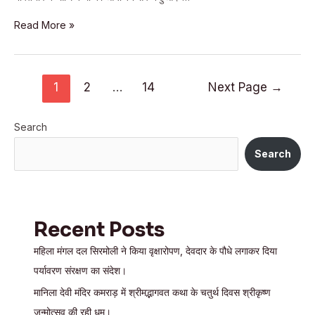
भरसोली
Read More »
के
सिद्धेश्वर
महादेव
Posts
1
2
…
14
Next Page
→
प्राचीन
navigation
देवालय
Search
में
पद्म
Search
पुराण
कथा
का
Recent Posts
पंचम
दिवस,
महिला मंगल दल सिरमोली ने किया वृक्षारोपण, देवदार के पौधे लगाकर दिया
भक्ति,
पर्यावरण संरक्षण का संदेश।
ज्ञान
मानिला देवी मंदिर कमराड़ में श्रीमद्भागवत कथा के चतुर्थ दिवस श्रीकृष्ण
और
जन्मोत्सव की रही धूम।