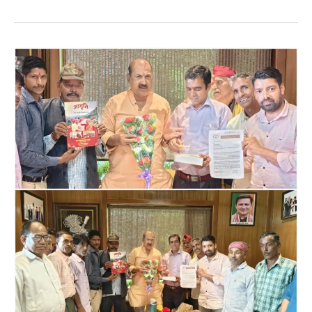
वल्लभभाई
पटेल
की
150वीं
जयंती
पर
राजकीय
महाविद्यालय
हल्द्वानी
में
‘भारत
की
सांस्कृतिक
विविधता
और
राष्ट्रीय
एकता’