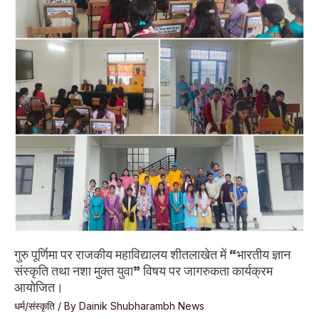
हेतु
अनुदान
स्वीकृत,
ग्रामीणों
ने
विधायक
महेश
जीना
का
जताया
आभार।
गुरु पूर्णिमा पर राजकीय महाविद्यालय शीतलाखेत में “भारतीय ज्ञान
संस्कृति तथा नशा मुक्त युवा” विषय पर जागरुकता कार्यक्रम
आयोजित।
धर्म/संस्कृति
/ By
Dainik Shubharambh News