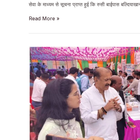
सेवा के माध्यम से सूचना प्राप्त हुई कि रुसी बाईपास बल्दियाखा
पेड़
Read More »
गिरने
से
बाधित
हुआ
मार्ग,
पुलिस,
फायर
व
एसडीआरएफ
ने
15
मिनट
में