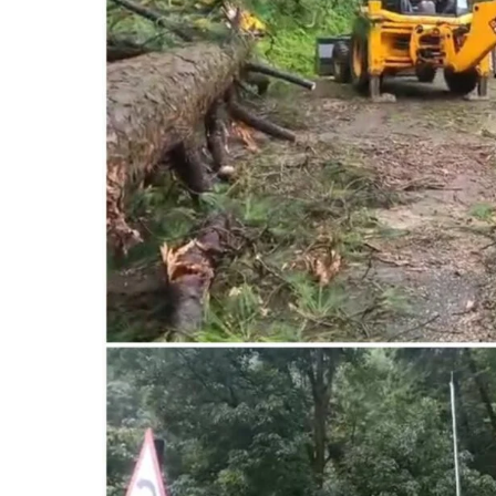
स्याल्दे
का
किया
औचक
निरीक्षण,
अभिलेखों
के
सुव्यवस्थित
रखरखाव
के
दिए
निर्देश।