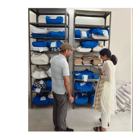
रामजी
योजना
को
लेकर
पंच
सम्मेलन
आयोजित।