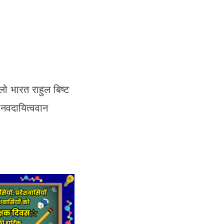
लो भारत राहुल बिष्ट
 नवदायित्ववान