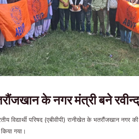
रौंजखान के नगर मंत्री बने रवीन्
ीय विद्यार्थी परिषद (एबीवीपी) रानीखेत के भतरौंजखान नगर क
न किया गया।