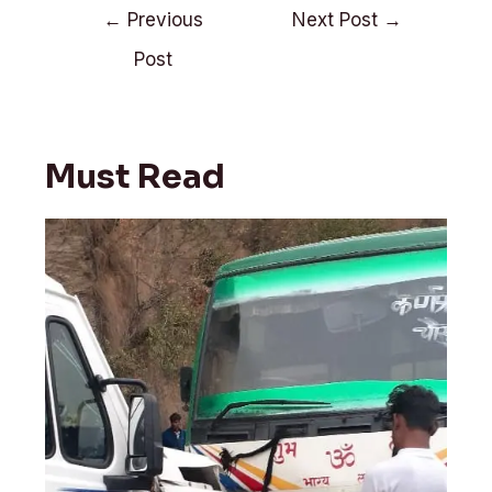
t
b
s
Post
e
o
A
←
Previous
Next Post
→
r
o
p
navigation
k
p
Post
Must Read