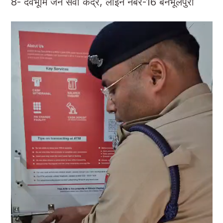
8- देवभूमि जन सेवा केंद्र, लाइन नंबर-16 बनभूलपुरा