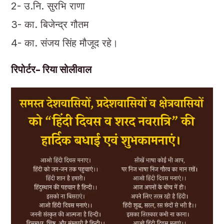
2- उ.नि. सुरभि राणा
3- का. बिजेन्द्र गौतम
4- का. संजय सिंह मौजूद रहे।
रिपोर्टर- रिया सोलीवाल