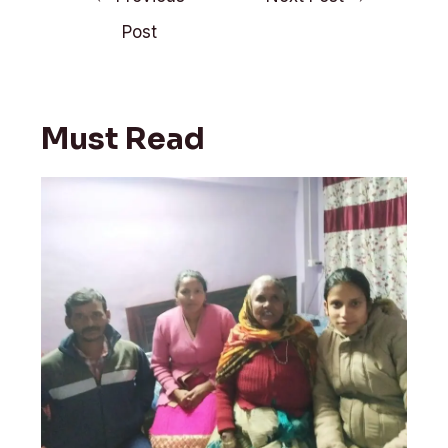
r
o
p
navigation
k
p
Post
Must Read