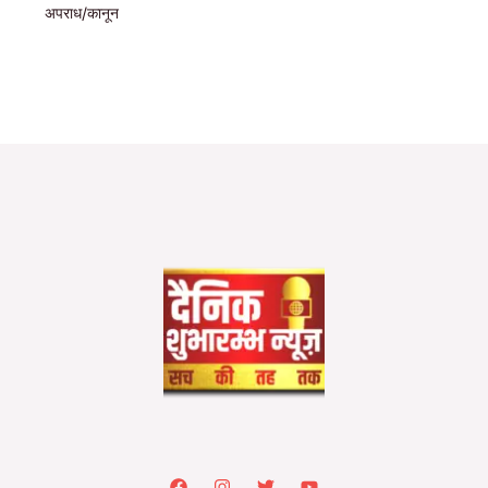
अपराध/कानून