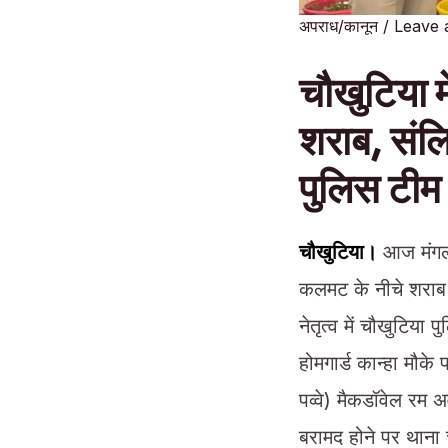
अपराध/कानून
/
Leave
चौखुटिया म
शराब, संलि
पुलिस टी
चौखुटिया।
आज मंगलवा
कलमट के नीचे शराब क
नेतृत्व में चौखुटिया
होमगार्ड कान्हा मौक
पव्वे) मैकडॉवेल रम
बरामद होने पर थाना 