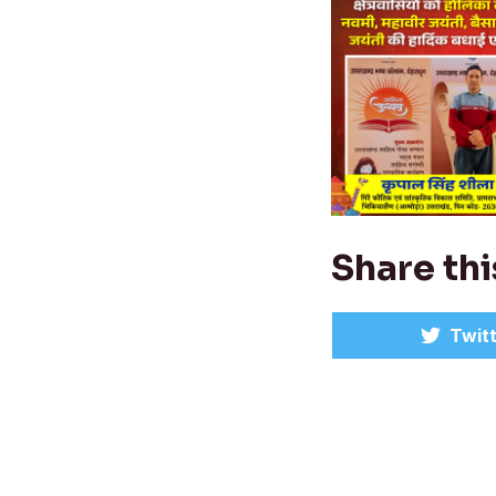
Share thi
Shar
Twit
on