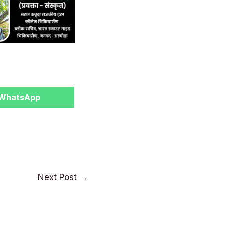
Share
WhatsApp
on
Next Post
→