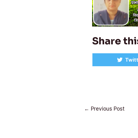
Share thi
Shar
Twit
on
Post
←
Previous Post
navigation