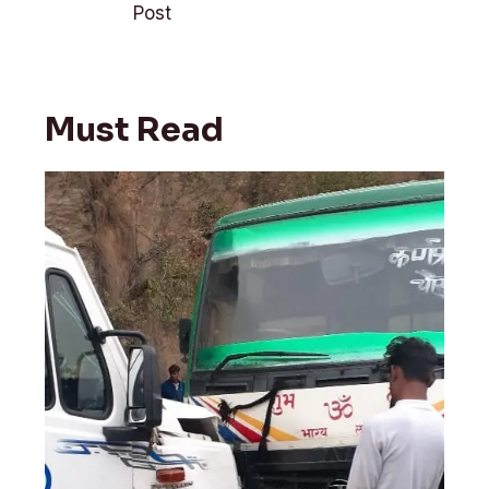
k
p
Post
Must Read