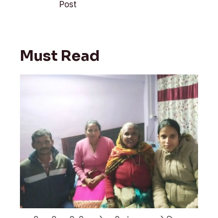
k
p
Post
Must Read