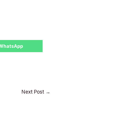
Share
WhatsApp
on
Next Post
→