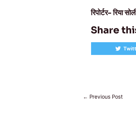
रिपोर्टर- रिया सो
Share thi
Shar
Twit
on
Post
←
Previous Post
navigation