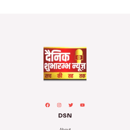
DSN
About