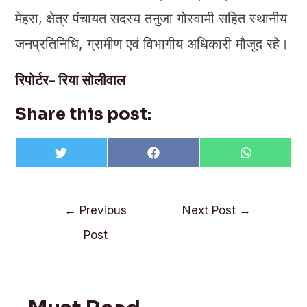
मेहरा, क्षेत्र पंचायत सदस्य तनुजा गोस्वामी सहित स्थानीय
जनप्रतिनिधि, ग्रामीण एवं विभागीय अधिकारी मौजूद रहे।
रिपोर्टर- रिया सोलीवाल
Share this post:
Share
Share
Share
T
F
W
on
on
on
w
a
h
i
c
a
t
e
t
t
b
s
Post
e
o
A
←
Previous
Next Post
→
r
o
p
navigation
k
p
Post