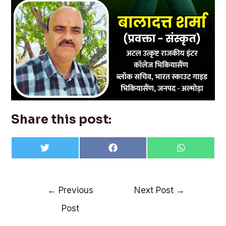
Share this post:
Share
Share
Share
T
F
W
on
on
on
w
a
h
i
c
a
t
e
t
t
b
s
Post
e
o
A
←
Previous
Next Post
→
r
o
p
navigation
k
p
Post