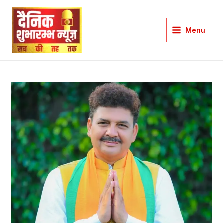
Skip
to
Menu
content
Main
Menu