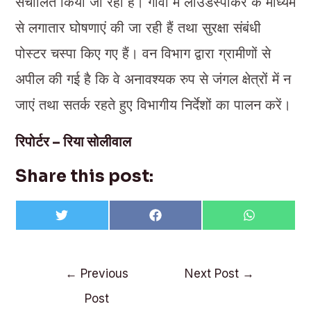
संचालित किया जा रहा है। गाँवों में लाउडस्पीकर के माध्यम
से लगातार घोषणाएं की जा रही हैं तथा सुरक्षा संबंधी
पोस्टर चस्पा किए गए हैं। वन विभाग द्वारा ग्रामीणों से
अपील की गई है कि वे अनावश्यक रुप से जंगल क्षेत्रों में न
जाएं तथा सतर्क रहते हुए विभागीय निर्देशों का पालन करें।
रिपोर्टर – रिया सोलीवाल
Share this post:
Share
Share
Share
T
F
W
on
on
on
w
a
h
i
c
a
t
e
t
t
b
s
Post
e
o
A
←
Previous
Next Post
→
r
o
p
navigation
k
p
Post