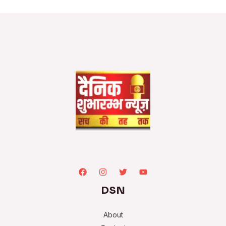
DSN
About