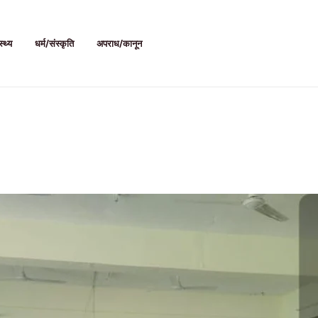
स्थ्य
धर्म/संस्कृति
अपराध/कानून