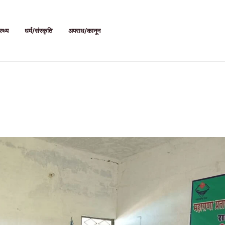
स्थ्य
धर्म/संस्कृति
अपराध/कानून