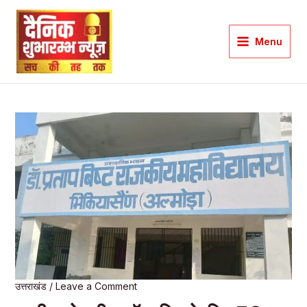
Skip
to
Menu
content
Main
Menu
उत्तराखंड
/
Leave a Comment