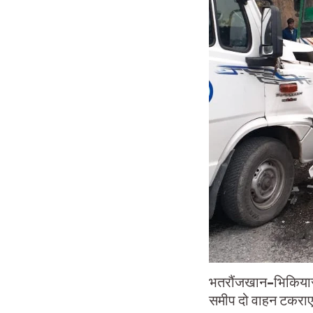
भतरौंजखान-भिकियासैं
समीप दो वाहन टकराए