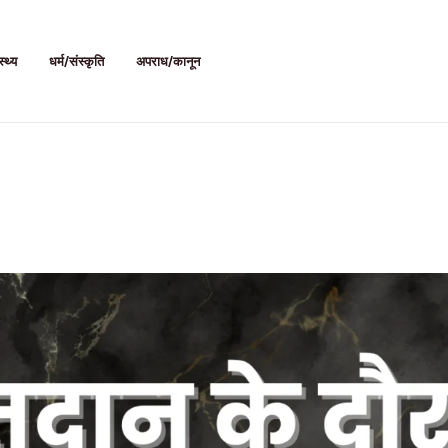
स्थ्य
धर्म/संस्कृति
अपराध/कानून