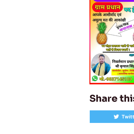
Share thi
Shar
Twit
on