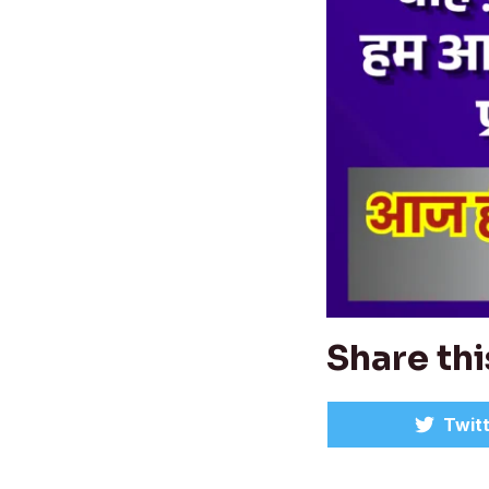
Share thi
Shar
Twit
on