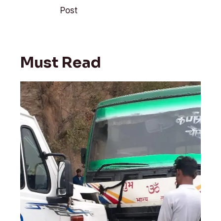
navigation
k
p
Post
Must Read