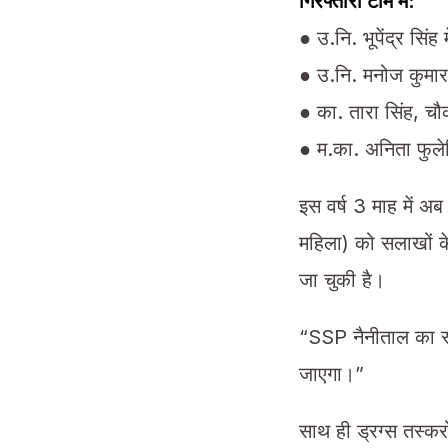
गिरफ्तारी टीम में:
● उ.नि. भूपेंद्र सिंह 
● उ.नि. मनोज कुमार
● का. तारा सिंह, च
● म.का. अनिता फुलेर
इस वर्ष 3 माह में अ
महिला) को सलाखों 
जा चुकी है।
“SSP नैनीताल का स्प
जाएगा।”
साथ ही ड्रग्स तस्करो