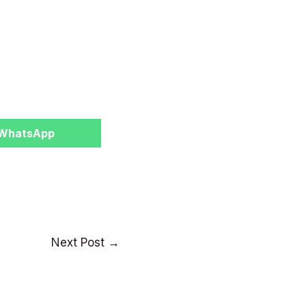
Share
WhatsApp
on
Next Post
→