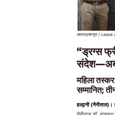
अपराध/कानून
/
Leave
“ड्रग्स फ्
संदेश—अब 
महिला तस्कर 
सम्मानित; ती
हल्द्वानी (नैनीताल)।
म
नैनीताल डॉ. मंजूनाथ 