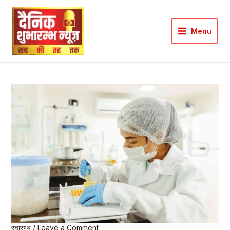
Skip
to
Menu
content
Main
Menu
स्वास्थ्य
/
Leave a Comment