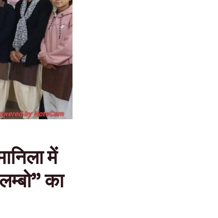
ानिला में
ीलम्बो” का