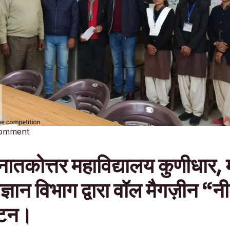
Comment
ातकोत्तर महाविद्यालय कुणीधार, म
ज्ञान विभाग द्वारा वॉल मैगज़ीन “न
ाटन।