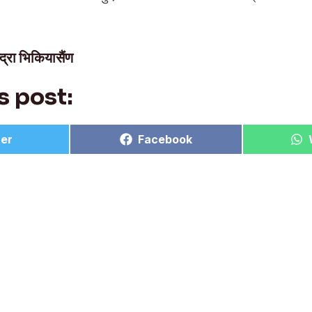
द्रा भिकियासैंण
s post:
e
Share
ter
Facebook
on