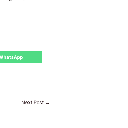
Share
WhatsApp
on
Next Post
→