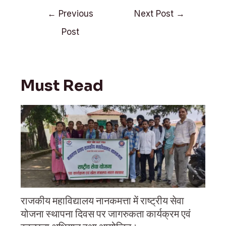
t
b
s
Post
e
o
A
←
Previous
Next Post
→
r
o
p
navigation
k
p
Post
Must Read
राजकीय महाविद्यालय नानकमत्ता में राष्ट्रीय सेवा
योजना स्थापना दिवस पर जागरुकता कार्यक्रम एवं