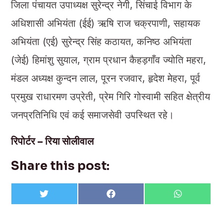
जिला पंचायत उपाध्यक्ष सुरेन्द्र नेगी, सिंचाई विभाग के
अधिशासी अभियंता (ईई) ऋषि राज चक्रपाणी, सहायक
अभियंता (एई) सुरेन्द्र सिंह कठायत, कनिष्ठ अभियंता
(जेई) हिमांशु सुयाल, ग्राम प्रधान कैहड़गाँव ज्योति महरा,
मंडल अध्यक्ष कुन्दन लाल, पूरन रजवार, हृदेश मेहरा, पूर्व
प्रमुख राधारमण उप्रेती, प्रेम गिरि गोस्वामी सहित क्षेत्रीय
जनप्रतिनिधि एवं कई समाजसेवी उपस्थित रहे।
रिपोर्टर – रिया सोलीवाल
Share this post:
Share
Share
Share
T
F
W
on
on
on
w
a
h
i
c
a
t
e
t