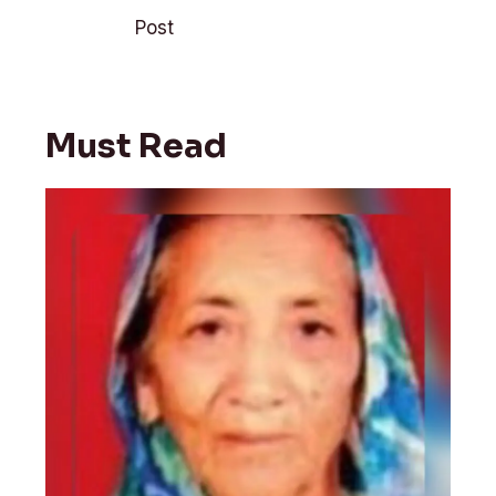
r
o
p
navigation
k
p
Post
Must Read